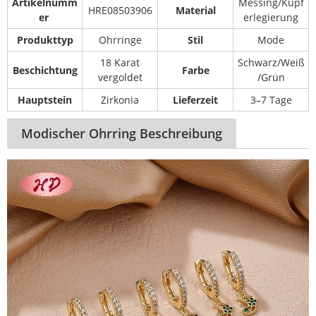
Artikelnumm
Messing/Kupf
HRE08503906
Material
er
erlegierung
Produkttyp
Ohrringe
Stil
Mode
18 Karat
Schwarz/Weiß
Beschichtung
Farbe
vergoldet
/Grün
Hauptstein
Zirkonia
Lieferzeit
3–7 Tage
Modischer Ohrring Beschreibung