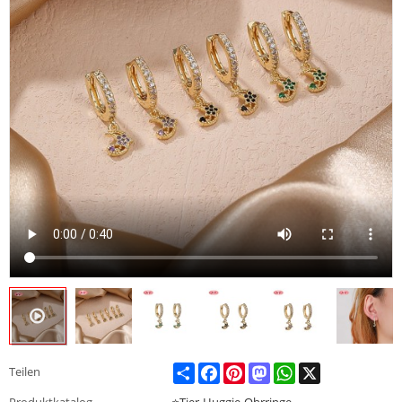
Share
Facebook
Pinterest
Mastodon
WhatsApp
X
Teilen
Produktkatalog
⭐Tier-Huggie-Ohrringe