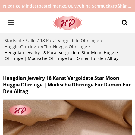
Niedrige Mindestbestellmenge/OEM/China Schmuckgroßhändler/Schmucklieferant/heiß verkaufter Schmuck auf Lager/kein gebrauchter Schmuck
Startseite
alle
18 Karat vergoldete Ohrringe
/
/
/
Huggie-Ohrring
⭐Tier-Huggie-Ohrringe
/
/
Hengdian Jewelry 18 Karat vergoldete Star Moon Huggie
Ohrringe | Modische Ohrringe für Damen für den Alltag
Hengdian Jewelry 18 Karat Vergoldete Star Moon
Huggie Ohrringe | Modische Ohrringe Für Damen Für
Den Alltag