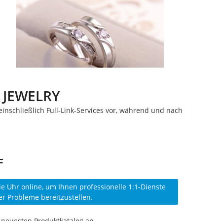
 JEWELRY
Branchen-News
inschließlich Full-Link-Services vor, während und nach
F
e Uhr online, um Ihnen professionelle 1:1-Dienste
rer Probleme bereitzustellen.
 neuesten Produktkatalog an