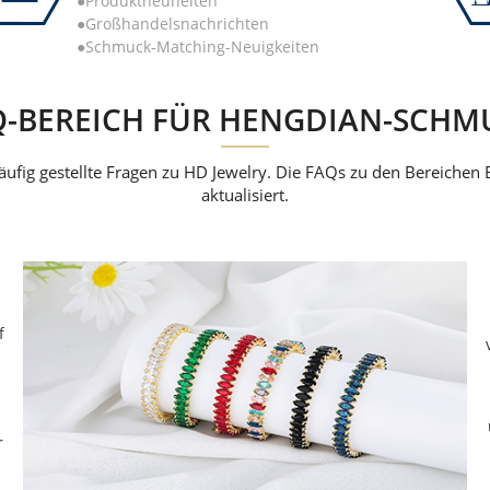
●Produktneuheiten
●Großhandelsnachrichten
●Schmuck-Matching-Neuigkeiten
Q-BEREICH FÜR HENGDIAN-SCHM
äufig gestellte Fragen zu HD Jewelry. Die FAQs zu den Bereichen
aktualisiert.
f
r