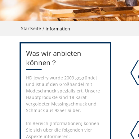
Startseite
/
information
Was wir anbieten
können？
HD Jewelry wurde 2009 gegründet
und ist auf den Großhandel mit
Modeschmuck spezialisiert. Unsere
Hauptprodukte sind 18 Karat
vergoldeter Messingschmuck und
Schmuck aus 925er Silber.
Im Bereich [Informationen] können
Sie sich über die folgenden vier
Aspekte informieren: