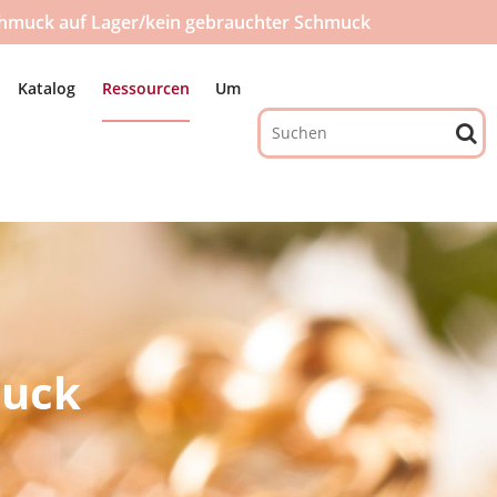
hmuck auf Lager/kein gebrauchter Schmuck
Katalog
Ressourcen
Um
muck