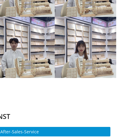
NST
-After-Sales-Service