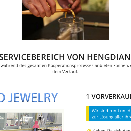
ERVICEBEREICH VON HENGDIAN
Produktneuheiten
nen während des gesamten Kooperationsprozesses anbieten können, e
dem Verkauf.
1 VORVERKAU
Wir sind rund um di
zur Lösung aller Ih
Sehen Sie sich den