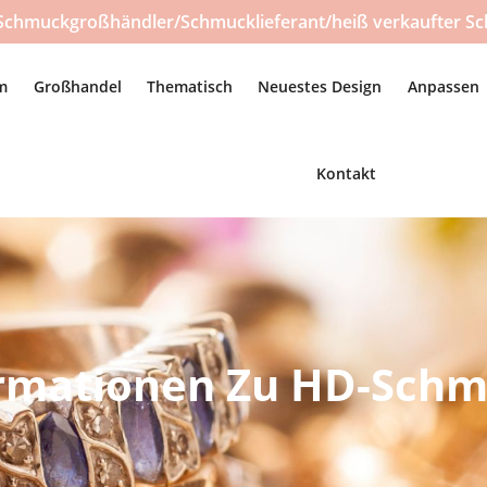
Schmuckgroßhändler/Schmucklieferant/heiß verkaufter Sc
m
Großhandel
Thematisch
Neuestes Design
Anpassen
Kontakt
rmationen Zu HD-Sch