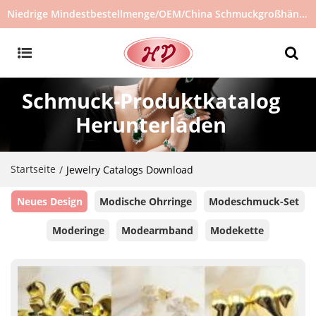
Niedrige Mindestbestellmenge/OEM/China Schmuckgroßhändler/Schmucklieferant/heiß verkaufter Schmuck auf Lager/kein gebrauchter Schmuck
Schmuck-Produktkatalog
Herunterladen
Startseite
/
Jewelry Catalogs Download
Neues Design
Modische Ohrringe
Modeschmuck-Set
Moderinge
Modearmband
Modekette