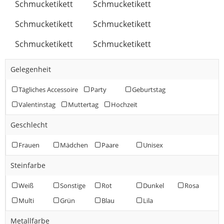
Schmucketikett
Schmucketikett
Schmucketikett
Schmucketikett
Schmucketikett
Schmucketikett
Gelegenheit
Tägliches Accessoire
Party
Geburtstag
Valentinstag
Muttertag
Hochzeit
Geschlecht
Frauen
Mädchen
Paare
Unisex
Steinfarbe
Weiß
Sonstige
Rot
Dunkel
Rosa
Multi
Grün
Blau
Lila
Metallfarbe