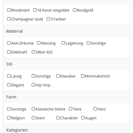
Rhodiniert
18 Karat vergoldet
Roségold
Champagner Gold
3 Farben
Material
AAA-Zirkonia
Messing
Legierung
Sonstige
Edelstahl
Silber 925
Stil
Lässig
Sonstige
Klassiker
Minimalistisch
Elegant
Hip Hop
Form
Sonstige
Klassische Steine
Tiere
Herz
Religion
Stern
Charakter
Augen
Kategorien