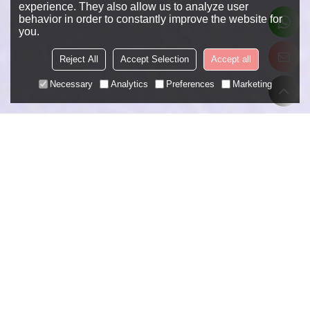
experience. They also allow us to analyze user
behavior in order to constantly improve the website for
you.
Reject All
Accept Selection
Accept all
Necessary
Analytics
Preferences
Marketing
What jewelry material do you prefer?
What kind of jewelry you are interested in?
What is your favorite trendy element?