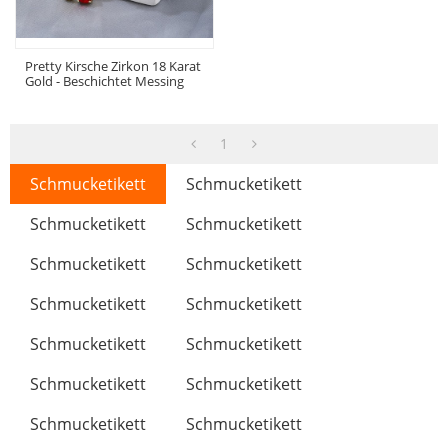
Pretty Kirsche Zirkon 18 Karat
Gold - Beschichtet Messing
SchmuckSet | Großhandel
Damen OhrRing Halskette For
Parties And Täglich
1
Schmucketikett
Schmucketikett
Schmucketikett
Schmucketikett
Schmucketikett
Schmucketikett
Schmucketikett
Schmucketikett
Schmucketikett
Schmucketikett
Schmucketikett
Schmucketikett
Schmucketikett
Schmucketikett