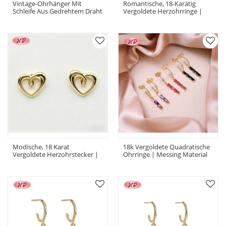
Vintage-Ohrhänger Mit
Romantische, 18-Karätig
Schleife Aus Gedrehtem Draht
Vergoldete Herzohrringe |
| Geschenke & Hochzeit |
Schmuck Aus Kupferlegierung
Messingschmuck Für Damen
– Perfekt Zum Valentinstag
Modische, 18 Karat
18k Vergoldete Quadratische
Vergoldete Herzohrstecker |
Ohrringe | Messing Material
Messingschmuck Im
Mit Originaldesign | Damen
Großhandel Für Damen |
Schmuck Für Bridal Bulk
Schmuck Für Jeden Tag