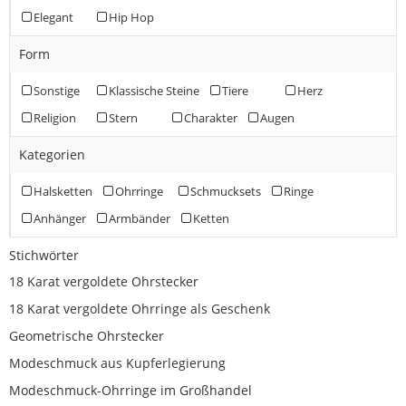
Elegant
Hip Hop
Form
Sonstige
Klassische Steine
Tiere
Herz
Religion
Stern
Charakter
Augen
Kategorien
Halsketten
Ohrringe
Schmucksets
Ringe
Anhänger
Armbänder
Ketten
Stichwörter
18 Karat vergoldete Ohrstecker
18 Karat vergoldete Ohrringe als Geschenk
Geometrische Ohrstecker
Modeschmuck aus Kupferlegierung
Modeschmuck-Ohrringe im Großhandel