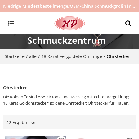
Niedrige Mindestbestellmenge/OEM/China Schmuckgroßhändler/Schmucklieferant/heiß verkaufter Schmuck auf Lager/kein gebrauchter Schmuck
Schmuckzentrum
Startseite
alle
18 Karat vergoldete Ohrringe
/
/
/
Ohrstecker
Ohrstecker
Die Rohstoffe sind AAA-Zirkonia und Messing mit echter Vergoldung;
18 Karat Goldohrstecker; goldene Ohrstecker; Ohrstecker für Frauen;
42 Ergebnisse