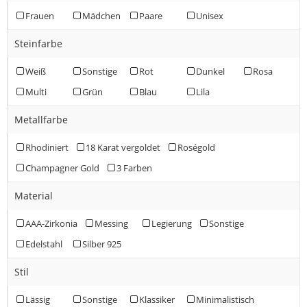
Frauen
Mädchen
Paare
Unisex
Steinfarbe
Weiß
Sonstige
Rot
Dunkel
Rosa
Multi
Grün
Blau
Lila
Metallfarbe
Rhodiniert
18 Karat vergoldet
Roségold
Champagner Gold
3 Farben
Material
AAA-Zirkonia
Messing
Legierung
Sonstige
Edelstahl
Silber 925
Stil
Lässig
Sonstige
Klassiker
Minimalistisch