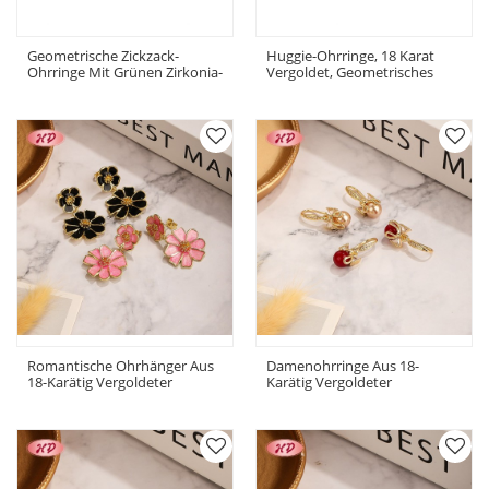
Geometrische Zickzack-
Huggie-Ohrringe, 18 Karat
Ohrringe Mit Grünen Zirkonia-
Vergoldet, Geometrisches
Steinen, 18 Karat Vergoldet |
Design, Schwarzer Akzent |
Direkt Vom Hersteller
Direkt Vom Hersteller
Romantische Ohrhänger Aus
Damenohrringe Aus 18-
18-Karätig Vergoldeter
Karätig Vergoldeter
Kupferlegierung Mit Floralem
Kupferlegierung | Modische
Muster | Modische
Ohrhaken-Ohrringe In
Ohrstecker Im Großpack |
Großen Mengen Für
Perfekt Für Partys, Dates Und
Hochzeiten
Den Alltag