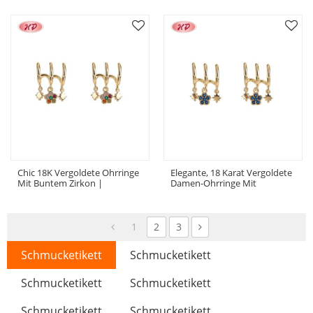
Mode Schmuck Für Hochzeit
Schmuck Für Büro Und
Karriere In Masse
Chic 18K Vergoldete Ohrringe
Elegante, 18 Karat Vergoldete
Mit Buntem Zirkon |
Damen-Ohrringe Mit
Valentinstag & Muttertag
Blumenmuster | Akzente Aus
Geschenk Von Hengdian
Blauen Zirkonia | Schickes
Schmuck Für Frauen
Accessoire Für Hochzeiten
Und Jubiläen
1
2
3
Schmucketikett
Schmucketikett
Schmucketikett
Schmucketikett
Schmucketikett
Schmucketikett