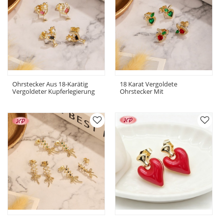
Ohrstecker Aus 18-Karätig
18 Karat Vergoldete
Vergoldeter Kupferlegierung
Ohrstecker Mit
Mit Floralem Mondmotiv Und
Kupferlegierung | Damen-
AAA-Zirkonia | Klassischer
Ohrstecker Mit Roten Und
Schmuck Im Großhandel |
Grünen Zirkonia-Früchten
Für Hochzeiten, Brautmode
(Geschenkset)
Und Den Alltag