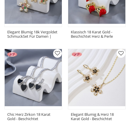
Elegant Blumig 18k Vergoldet
Klassisch 18 Karat Gold -
SchmuckSet Für Damen |
Beschichtet Herz & Perle
Trendig Kupferlegierung
SchmuckSet | Großhandel
Schmuck With Kubischer
Antique Messing Gold
Zirkonia OhrRinge Halskette
Ohrstecker And Halskette Für
Damen
Chic Herz Zirkon 18 Karat
Elegant Blumig & Herz 18
Gold - Beschichtet
Karat Gold - Beschichtet
SchmuckSets | Großhandel
SchmuckSet | Großhandel
Mode Sets Braut Schmuck​
And Kundenspezifisch