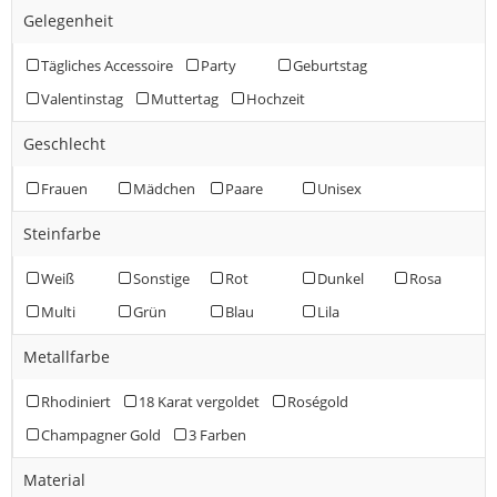
Gelegenheit
Tägliches Accessoire
Party
Geburtstag
Valentinstag
Muttertag
Hochzeit
Geschlecht
Frauen
Mädchen
Paare
Unisex
Steinfarbe
Weiß
Sonstige
Rot
Dunkel
Rosa
Multi
Grün
Blau
Lila
Metallfarbe
Rhodiniert
18 Karat vergoldet
Roségold
Champagner Gold
3 Farben
Material