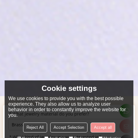
Cookie settings
We use cookies to provide you with the best possible
experience. They also allow us to analyze user
behavior in order to constantly improve the website for
What jewelry material do you prefer?
you.
Reject All
Accept Selection
Accept all
What kind of jewelry you are interested in?