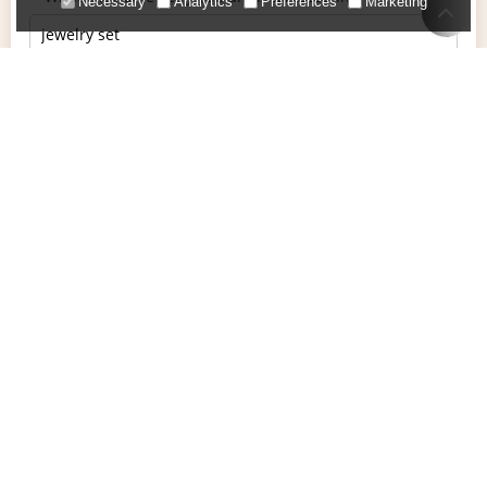
Necessary
Analytics
Preferences
Marketing
What is your favorite trendy element?
what is your ideal price for each pcs?
Are you interested in a product and looking for a
reputable supplier?
Submit a product drawing
*
Email
*
Handy
Feststellen