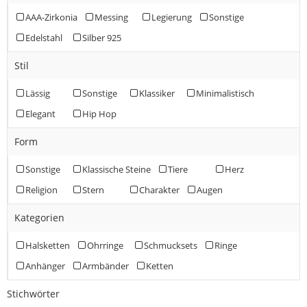
AAA-Zirkonia
Messing
Legierung
Sonstige
Edelstahl
Silber 925
Stil
Lässig
Sonstige
Klassiker
Minimalistisch
Elegant
Hip Hop
Form
Sonstige
Klassische Steine
Tiere
Herz
Religion
Stern
Charakter
Augen
Kategorien
Halsketten
Ohrringe
Schmucksets
Ringe
Anhänger
Armbänder
Ketten
Stichwörter