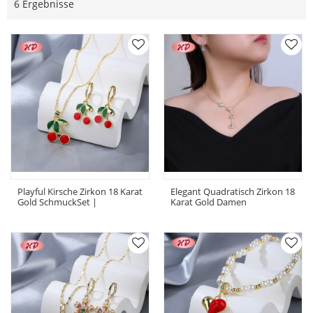
6 Ergebnisse
Playful Kirsche Zirkon 18 Karat
Elegant Quadratisch Zirkon 18
Gold SchmuckSet |
Karat Gold Damen
Großhandel Niedlich OhrRing
SchmuckSet | Hengdian
And Neckalce For Mädchen
Schmuck Mengen With
By Hengdian Schmuck
Messing Multi-Color OhrRing
And Halskette