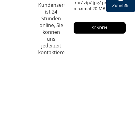
.rar/.zip/.jpg/.png/.gif/.doc/.xls
Kundenservice
Zubehör
maximal 20 MB
ist 24
Stunden
online, Sie
SENDEN
können
uns
jederzeit
kontaktieren