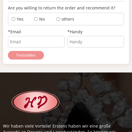
Are you willing to return the order and recommend it?
Yes
No
others
*
Email
*
Handy
Feststellen
Wir haben viele Vorteile! Erstens haben wir eine große
Auswahl an Designs und Lagerbeständen. So können wir