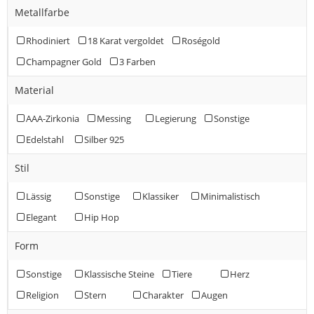
Metallfarbe
Rhodiniert
18 Karat vergoldet
Roségold
Champagner Gold
3 Farben
Material
AAA-Zirkonia
Messing
Legierung
Sonstige
Edelstahl
Silber 925
Stil
Lässig
Sonstige
Klassiker
Minimalistisch
Elegant
Hip Hop
Form
Sonstige
Klassische Steine
Tiere
Herz
Religion
Stern
Charakter
Augen