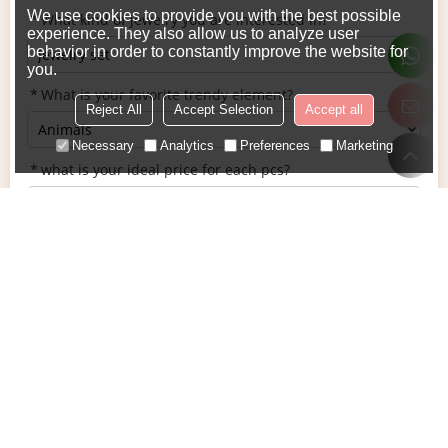
We use cookies to provide you with the best possible
What kind of jewelry you are interested in?
experience. They also allow us to analyze user
behavior in order to constantly improve the website for
you.
What is your favorite trendy element?
Reject All
Accept Selection
Accept all
Necessary
Analytics
Preferences
Marketing
what is your ideal price for each pcs?
Are you interested in a product and looking for a
reputable supplier?
Submit a product drawing
*
Email
*
Handy