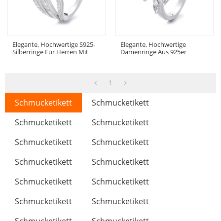
Elegante, Hochwertige S925-
Elegante, Hochwertige
Silberringe Für Herren Mit
Damenringe Aus 925er
Zirkonia – Ideal Für Luxuriöse
Sterlingsilber Mit Luxuriösem
Schmuckkollektionen. Ein
Zirkonia – Ideal Für
Atemberaubender Ring.
Besondere Anlässe.
1
Schmucketikett
Schmucketikett
Schmucketikett
Schmucketikett
Schmucketikett
Schmucketikett
Schmucketikett
Schmucketikett
Schmucketikett
Schmucketikett
Schmucketikett
Schmucketikett
Schmucketikett
Schmucketikett