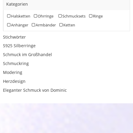
Kategorien
Halsketten
Ohrringe
Schmucksets
Ringe
Anhänger
Armbänder
Ketten
Stichwörter
S925 Silberringe
Schmuck im Großhandel
Schmuckring
Modering
Herzdesign
Eleganter Schmuck von Dominic