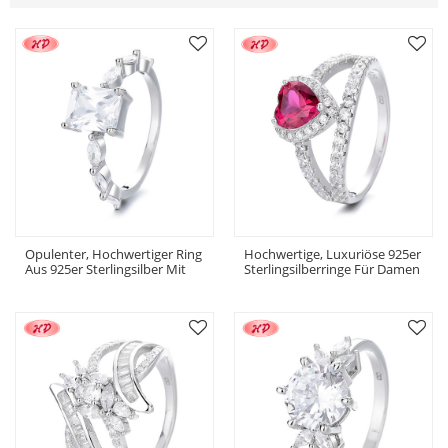
Opulenter, Hochwertiger Ring
Hochwertige, Luxuriöse 925er
Aus 925er Sterlingsilber Mit
Sterlingsilberringe Für Damen
Zirkonia – Lässiger
Mit Zirkonia – Ideal Für
Damenschmuck, Perfekt Für
Gehobenen Modeschmuck
Formelle Anlässe. Eleganter
Und Glamouröse Ringe.
Ring.