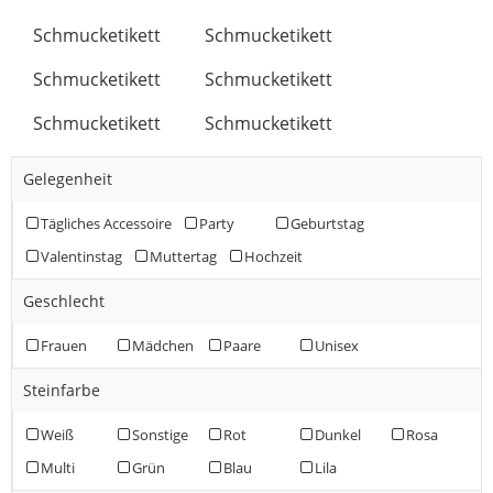
Schmucketikett
Schmucketikett
Schmucketikett
Schmucketikett
Schmucketikett
Schmucketikett
Gelegenheit
Tägliches Accessoire
Party
Geburtstag
Valentinstag
Muttertag
Hochzeit
Geschlecht
Frauen
Mädchen
Paare
Unisex
Steinfarbe
Weiß
Sonstige
Rot
Dunkel
Rosa
Multi
Grün
Blau
Lila