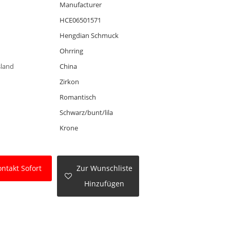
Manufacturer
HCE06501571
Hengdian Schmuck
Ohrring
sland
China
Zirkon
Romantisch
Schwarz/bunt/lila
Krone
ntakt Sofort
Zur Wunschliste
Hinzufügen