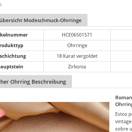
o
lübersicht Modeschmuck-Ohrringe
ikelnummer
HCE06501571
rodukttyp
Ohrringe
schichtung
18 Karat vergoldet
auptstein
Zirkonia
her Ohrring Beschreibung
Romant
Ohrrin
Estos p
vintage
sobre u