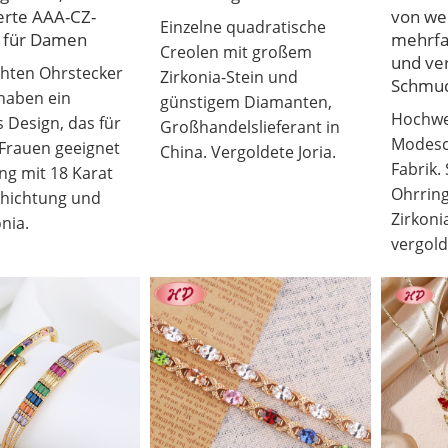
ierte AAA-CZ-
von we
Einzelne quadratische
 für Damen
mehrfa
Creolen mit großem
und ve
chten Ohrstecker
Zirkonia-Stein und
Schmu
 haben ein
günstigem Diamanten,
Hochwe
s Design, das für
Großhandelslieferant in
Modesc
 Frauen geeignet
China. Vergoldete Joria.
Fabrik.
ing mit 18 Karat
Ohrring
hichtung und
Zirkoni
nia.
vergold