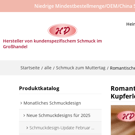
Niedrige Mindestbestellmenge/OEM/China 
Hei
Hersteller von kundenspezifischem Schmuck im
Großhandel
Startseite
alle
Schmuck zum Muttertag
/
/
/
Romantische
Romanti
Produktkatalog
Kupferl
Monatliches Schmuckdesign
Neue Schmuckdesigns für 2025
Schmuckdesign-Update Februar 2025