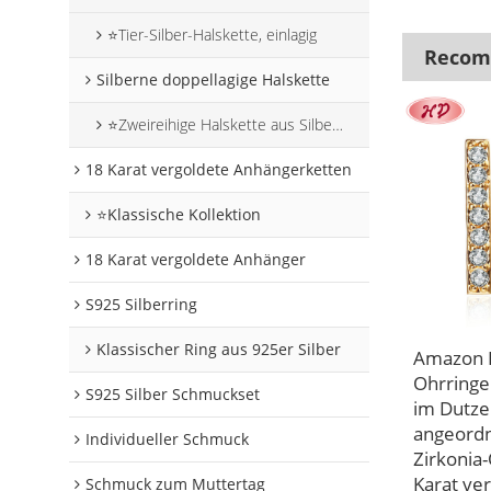
⭐Tier-Silber-Halskette, einlagig
Recome
Silberne doppellagige Halskette
⭐Zweireihige Halskette aus Silber mit Tiermotiven
18 Karat vergoldete Anhängerketten
⭐Klassische Kollektion
18 Karat vergoldete Anhänger
S925 Silberring
Klassischer Ring aus 925er Silber
Amazon B
Ohrringe
S925 Silber Schmuckset
im Dutzen
angeordn
Individueller Schmuck
Zirkonia
Karat ve
Schmuck zum Muttertag