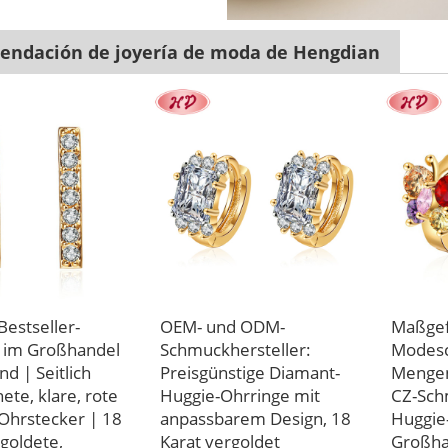
ndación de joyería de moda de Hengdian
estseller-
OEM- und ODM-
Maßgef
 im Großhandel
Schmuckhersteller:
Modesc
d | Seitlich
Preisgünstige Diamant-
Mengen
ete, klare, rote
Huggie-Ohrringe mit
CZ-Sch
-Ohrstecker | 18
anpassbarem Design, 18
Huggie
rgoldete,
Karat vergoldet
Großha