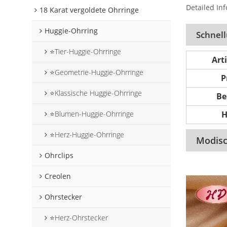
Detailed Inf
18 Karat vergoldete Ohrringe
Huggie-Ohrring
Schnel
⭐Tier-Huggie-Ohrringe
Art
⭐Geometrie-Huggie-Ohrringe
P
⭐Klassische Huggie-Ohrringe
Be
H
⭐Blumen-Huggie-Ohrringe
⭐Herz-Huggie-Ohrringe
Modisc
Ohrclips
Creolen
Ohrstecker
⭐Herz-Ohrstecker