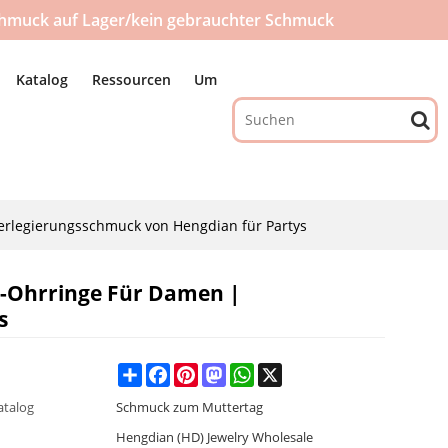
hmuck auf Lager/kein gebrauchter Schmuck
Katalog
Ressourcen
Um
erlegierungsschmuck von Hengdian für Partys
e-Ohrringe Für Damen |
s
Share
Facebook
Pinterest
Mastodon
WhatsApp
X
atalog
Schmuck zum Muttertag
Hengdian (HD) Jewelry Wholesale