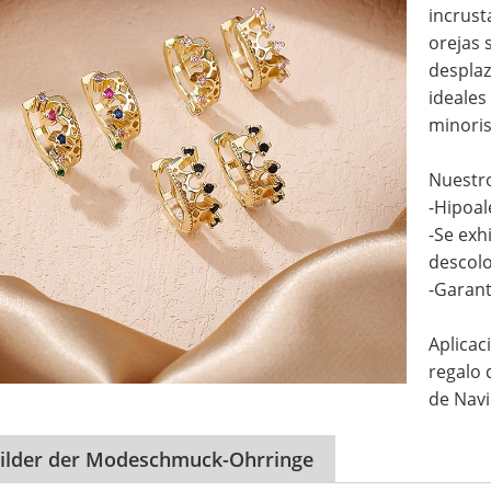
incrust
orejas 
desplaz
ideales
minoris
Nuestr
-Hipoal
-Se exh
descolo
-Garant
Aplicac
regalo 
de Navi
bilder der Modeschmuck-Ohrringe