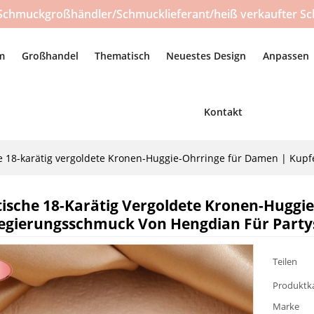
Schmuckgroßhändler/Schmucklieferant/heiß verkaufter Sc
m
Großhandel
Thematisch
Neuestes Design
Anpassen
Kontakt
 18-karätig vergoldete Kronen-Huggie-Ohrringe für Damen | Kupf
sche 18-Karätig Vergoldete Kronen-Huggi
egierungsschmuck Von Hengdian Für Party
Teilen
Produktk
Marke