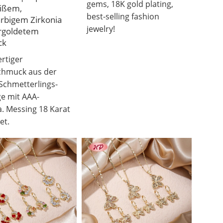
gems, 18K gold plating,
ißem,
best-selling fashion
rbigem Zirkonia
jewelry!
rgoldetem
ck
rtiger
hmuck aus der
 Schmetterlings-
e mit AAA-
a. Messing 18 Karat
et.