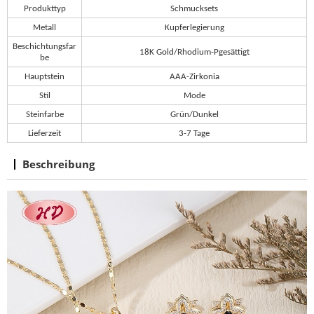
Produkttyp
Schmucksets
Metall
Kupferlegierung
Beschichtungsfar
18K Gold/
Rhodium
-P
gesättigt
be
Hauptstein
AAA-Zirkonia
Stil
Mode
Steinfarbe
Grün/Dunkel
Lieferzeit
3-7 Tage
Beschreibung