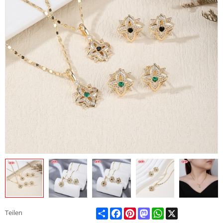
Share
Facebook
Pinterest
Mastodon
WhatsApp
X
Teilen