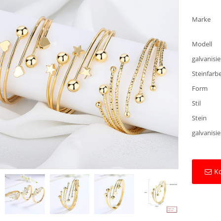
Marke
Modell
galvanisi
Steinfarb
Form
Stil
Stein
galvanisi
Ko