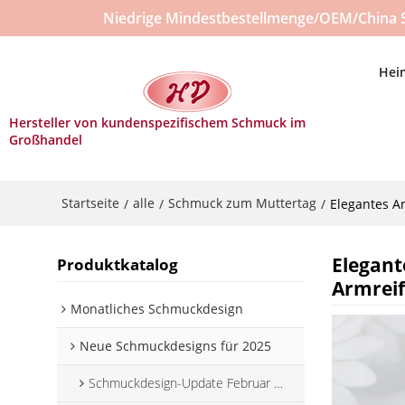
Niedrige Mindestbestellmenge/OEM/China 
Hei
Hersteller von kundenspezifischem Schmuck im
Großhandel
Startseite
alle
Schmuck zum Muttertag
/
/
/
Elegantes A
Elegant
Produktkatalog
Armrei
Monatliches Schmuckdesign
Neue Schmuckdesigns für 2025
Schmuckdesign-Update Februar 2025