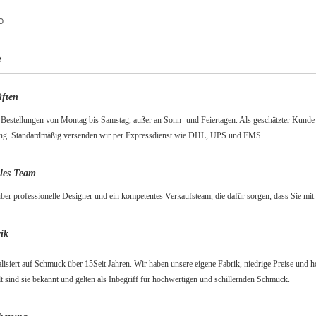
o
e
ften
 Bestellungen von Montag bis Samstag, außer an Sonn- und Feiertagen. Als geschätzter Kunde
ng. Standardmäßig versenden wir per Expressdienst wie DHL, UPS und EMS.
lles Team
ber professionelle Designer und ein kompetentes Verkaufsteam, die dafür sorgen, dass Sie mi
ik
alisiert auf Schmuck über
15
Seit Jahren. Wir haben unsere eigene Fabrik, niedrige Preise und
t sind sie bekannt und gelten als Inbegriff für hochwertigen und schillernden Schmuck.