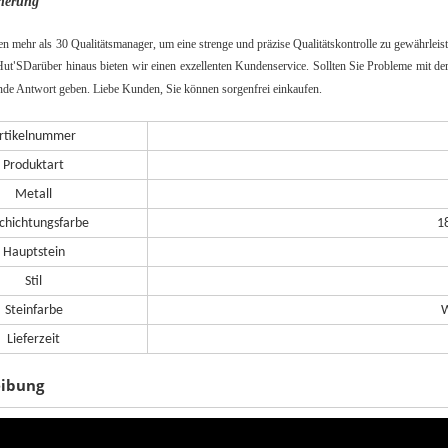
cherung
en mehr als 30 Qualitätsmanager, um eine strenge und präzise Qualitätskontrolle zu gewährleis
Hut
S
Darüber hinaus bieten wir einen exzellenten Kundenservice. Sollten Sie Probleme mit der
'
ende Antwort geben. Liebe Kunden, Sie können sorgenfrei einkaufen.
rtikelnummer
Produktart
Metall
chichtungsfarbe
1
Hauptstein
Stil
Steinfarbe
W
Lieferzeit
eibung