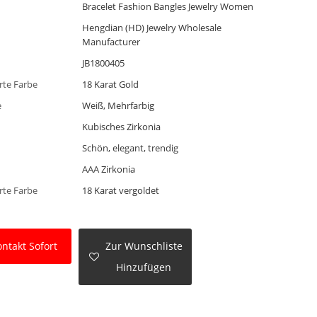
Bracelet Fashion Bangles Jewelry Women
Hengdian (HD) Jewelry Wholesale
Manufacturer
JB1800405
erte Farbe
18 Karat Gold
e
Weiß, Mehrfarbig
Kubisches Zirkonia
Schön, elegant, trendig
AAA Zirkonia
erte Farbe
18 Karat vergoldet
ntakt Sofort
Zur Wunschliste
Hinzufügen