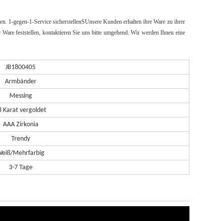
ten.
1-gegen-1-Service
sicherstellen
S
Unsere Kunden erhalten ihre Ware zu ihrer
 Ware feststellen, kontaktieren Sie uns bitte umgehend. Wir werden Ihnen eine
JB1800405
Armbänder
Messing
8 Karat vergoldet
AAA Zirkonia
Trendy
eiß/Mehrfarbig
3-7 Tage