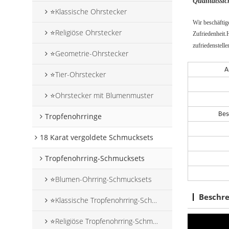
Qualitätssi
⭐Klassische Ohrstecker
Wir beschäftig
⭐Religiöse Ohrstecker
Zufriedenheit.
zufriedenstell
⭐Geometrie-Ohrstecker
A
⭐Tier-Ohrstecker
⭐Ohrstecker mit Blumenmuster
Bes
Tropfenohrringe
18 Karat vergoldete Schmucksets
Tropfenohrring-Schmucksets
⭐Blumen-Ohrring-Schmucksets
Beschr
⭐Klassische Tropfenohrring-Schmucksets
⭐Religiöse Tropfenohrring-Schmucksets