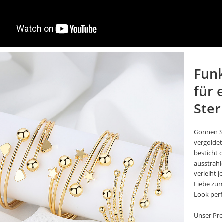
Fun
für 
Ste
Gönnen Si
vergolde
besticht 
ausstrahl
verleiht 
Liebe zum 
Look perf
Unser Pr