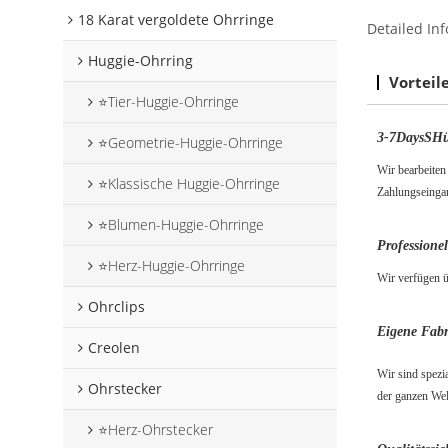
18 Karat vergoldete Ohrringe
Detailed Inf
Huggie-Ohrring
Vorteil
⭐Tier-Huggie-Ohrringe
3-7
D
ays
S
Hü
⭐Geometrie-Huggie-Ohrringe
Wir bearbeiten
⭐Klassische Huggie-Ohrringe
Zahlungseinga
⭐Blumen-Huggie-Ohrringe
Professione
⭐Herz-Huggie-Ohrringe
Wir verfügen ü
Ohrclips
Eigene Fabr
Creolen
Wir sind spezi
Ohrstecker
der ganzen Wel
⭐Herz-Ohrstecker