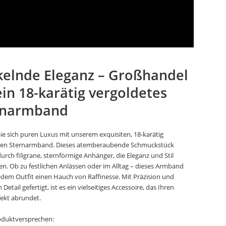
kelnde Eleganz – Großhandel
ein 18-karätig vergoldetes
rnarmband
e sich puren Luxus mit unserem exquisiten, 18-karätig
ten Sternarmband. Dieses atemberaubende Schmuckstück
durch filigrane, sternförmige Anhänger, die Eleganz und Stil
en. Ob zu festlichen Anlässen oder im Alltag – dieses Armband
jedem Outfit einen Hauch von Raffinesse. Mit Präzision und
Detail gefertigt, ist es ein vielseitiges Accessoire, das Ihren
ekt abrundet.
oduktversprechen: