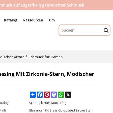
hmuck auf Lager/kein gebrauchter Schmuck
Katalog
Ressourcen
Um
odischer Armreif, Schmuck für Damen
sing Mit Zirkonia-Stern, Modischer
Share
Facebook
Pinterest
Mastodon
WhatsApp
X
atalog
Schmuck zum Muttertag
tails
Elegance 18K Brass Goldplated Zircon Star