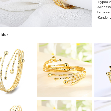
-Hypoall
-Mindeste
Farbe verb
-Kundend
ilder