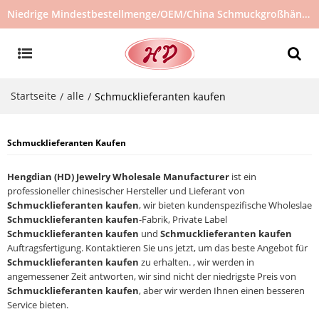
Niedrige Mindestbestellmenge/OEM/China Schmuckgroßhändler/Schmucklieferant/heiß verkaufter Schmuck auf Lager/kein gebrauchter Schmuck
Startseite
alle
/
/
Schmucklieferanten kaufen
Schmucklieferanten Kaufen
Hengdian (HD) Jewelry Wholesale Manufacturer
ist ein
professioneller chinesischer Hersteller und Lieferant von
Schmucklieferanten kaufen
, wir bieten kundenspezifische Wholeslae
Schmucklieferanten kaufen
-Fabrik, Private Label
Schmucklieferanten kaufen
und
Schmucklieferanten kaufen
Auftragsfertigung. Kontaktieren Sie uns jetzt, um das beste Angebot für
Schmucklieferanten kaufen
zu erhalten. , wir werden in
angemessener Zeit antworten, wir sind nicht der niedrigste Preis von
Schmucklieferanten kaufen
, aber wir werden Ihnen einen besseren
Service bieten.