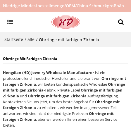
Niedrige Mindestbestellmenge/OEM/China Schmuckgroßhändler/Schmucklieferant/heiß verkaufter Schmuck auf Lager/kein gebrauchter Schmuck
Startseite
alle
/
/
Ohrringe mit farbigen Zirkonia
Ohrringe Mit Farbigen Zirkonia
Hengdian (HD) Jewelry Wholesale Manufacturer
ist ein
professioneller chinesischer Hersteller und Lieferant von
Ohrringe mit
farbigen Zirkonia
, wir bieten kundenspezifische Wholeslae
Ohrringe
mit farbigen Zirkonia
-Fabrik, Private Label
Ohrringe mit farbigen
Zirkonia
und
Ohrringe mit farbigen Zirkonia
Auftragsfertigung.
Kontaktieren Sie uns jetzt, um das beste Angebot für
Ohrringe mit
farbigen Zirkonia
zu erhalten. , wir werden in angemessener Zeit
antworten, wir sind nicht der niedrigste Preis von
Ohrringe mit
farbigen Zirkonia
, aber wir werden Ihnen einen besseren Service
bieten.