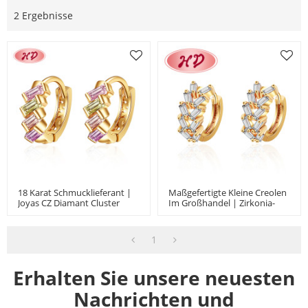
2 Ergebnisse
18 Karat Schmucklieferant |
Maßgefertigte Kleine Creolen
Joyas CZ Diamant Cluster
Im Großhandel | Zirkonia-
Baguette Huggie Ohrringe |
Baguette-Huggie-Ohrringe |
AAA Grade Zirkonia Cubic 18
Knorpelmanschette Mit
Karat Gold Messing
Diamanten, Hypoallergen, 18
1
Karat Goldschmuck
Erhalten Sie unsere neuesten
Nachrichten und