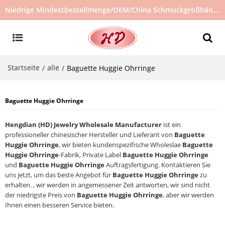
Niedrige Mindestbestellmenge/OEM/China Schmuckgroßhändler/Schmucklieferant/heiß verkaufter Schmuck auf Lager/kein gebrauchter Schmuck
Startseite
alle
/
/
Baguette Huggie Ohrringe
Baguette Huggie Ohrringe
Hengdian (HD) Jewelry Wholesale Manufacturer
ist ein
professioneller chinesischer Hersteller und Lieferant von
Baguette
Huggie Ohrringe
, wir bieten kundenspezifische Wholeslae
Baguette
Huggie Ohrringe
-Fabrik, Private Label
Baguette Huggie Ohrringe
und
Baguette Huggie Ohrringe
Auftragsfertigung. Kontaktieren Sie
uns jetzt, um das beste Angebot für
Baguette Huggie Ohrringe
zu
erhalten. , wir werden in angemessener Zeit antworten, wir sind nicht
der niedrigste Preis von
Baguette Huggie Ohrringe
, aber wir werden
Ihnen einen besseren Service bieten.