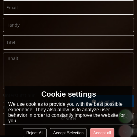
Cookie settings
Unterstützt nur
.rar/.zip/.jpg/.png/.gif/.doc/.xls/.pdf,
Zubehör
We use cookies to provide you with the best possible
maximal 20 MB
experience. They also allow us to analyze user
behavior in order to constantly improve the website for
SENDEN
you.
Reject All
Accept Selection
Accept all