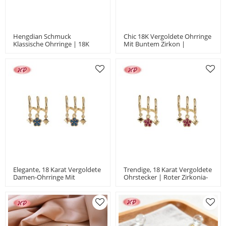
Hengdian Schmuck
Chic 18K Vergoldete Ohrringe
Klassische Ohrringe | 18K
Mit Buntem Zirkon |
Vergoldet Und
Valentinstag & Muttertag
Kupferlegierung | Damen
Geschenk Von Hengdian
Schmuck Für Büro Und
Schmuck Für Frauen
Karriere In Masse
Elegante, 18 Karat Vergoldete
Trendige, 18 Karat Vergoldete
Damen-Ohrringe Mit
Ohrstecker | Roter Zirkonia-
Blumenmuster | Akzente Aus
Schmuck Mit Blumenmuster
Blauen Zirkonia | Schickes
Für Partys Und Alltag |
Accessoire Für Hochzeiten
Damenohrringe
Und Jubiläen