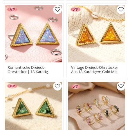
Damen |
| Damenschmuck Für Den
Mindestbestellmenge 12
Alltag, 18 Karat Vergoldet
Stück
Romantische Dreieck-
Vintage Dreieck-Ohrstecker
Ohrstecker | 18-Karätig
Aus 18-Karätigem Gold Mit
Vergoldete Ohrringe Für Den
18-Karätiger Vergoldung |
Valentinstag | Schmuck Aus
Ohrringe Aus Kupferlegierung
Messing Für Damen
Für Damen