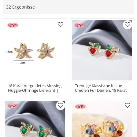
32 Ergebnisse
18 Karat Vergoldetes Messing
Trendige Klassische Kleine
Huggie-Ohrringe Lieferant |
Creolen Für Damen, 18 Karat
Empfindlicher CZ-Hoop-
Vergoldet, Großhandel |
Schmuck Für Damen
Messing Direkt Ab Werk