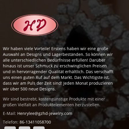
Wir haben viele Vorteile! Erstens haben wir eine große
Auswahl an Designs und Lagerbeständen. So können wir
alle unterschiedlichen Bedürfnisse erfüllen! Darüber
hinaus ist unser Schmuck zu erschwinglichen Preisen
und in hervorragender Qualität erhältlich. Das verschafft
uns einen guten Ruf auf dem Markt. Das Wichtigste ist,
dass wir am Puls der Zeit sind! Jeden Monat produzieren
wir über 500 neue Designs.
Wir sind bestrebt, kostengünstige Produkte mit einer
großen Vielfalt an Produktelementen herzustellen.
E-Mail:
Henrylee@gzhd-jewelry.com
Telefon:
86-13411058700