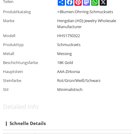
Share
Facebook
Pinterest
Mastodon
WhatsApp
X
Teilen
Produktkatalog
⭐Blumen-Ohrring-Schmucksets
Marke
Hengdian (HD) Jewelry Wholesale
Manufacturer
Modell
HHS1750322
Produkttyp
Schmucksets
Metall
Messing
Beschichtungsfarbe
18K Gold
Hauptstein
AAA-Zirkonia
Steinfarbe
Rot/Grün/Weiß/Schwarz
Stil
Minimalistisch
Detailed Info
Schnelle Details