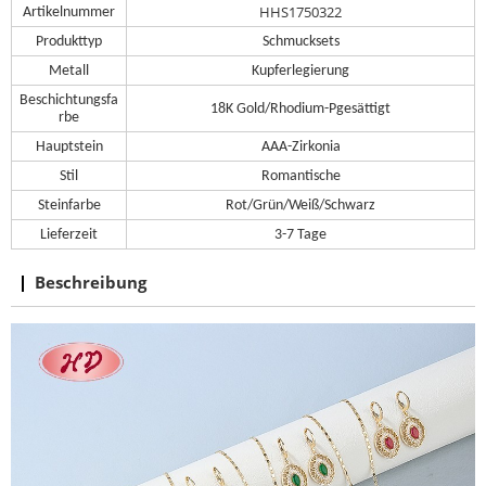
HHS1750322
Artikelnummer
Produkttyp
Schmucksets
Metall
Kupferlegierung
Beschichtungsfa
18K Gold/
Rhodium
-P
gesättigt
rbe
Hauptstein
AAA-Zirkonia
Stil
Romantische
Steinfarbe
Rot/Grün/Weiß/Schwarz
Lieferzeit
3-7 Tage
Beschreibung