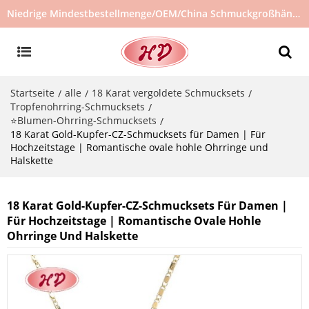
Niedrige Mindestbestellmenge/OEM/China Schmuckgroßhändler/Schmucklieferant/heiß verkaufter Schmuck auf Lager/kein gebrauchter Schmuck
Startseite
alle
18 Karat vergoldete Schmucksets
/
/
/
Tropfenohrring-Schmucksets
/
⭐Blumen-Ohrring-Schmucksets
/
18 Karat Gold-Kupfer-CZ-Schmucksets für Damen | Für
Hochzeitstage | Romantische ovale hohle Ohrringe und
Halskette
18 Karat Gold-Kupfer-CZ-Schmucksets Für Damen |
Für Hochzeitstage | Romantische Ovale Hohle
Ohrringe Und Halskette