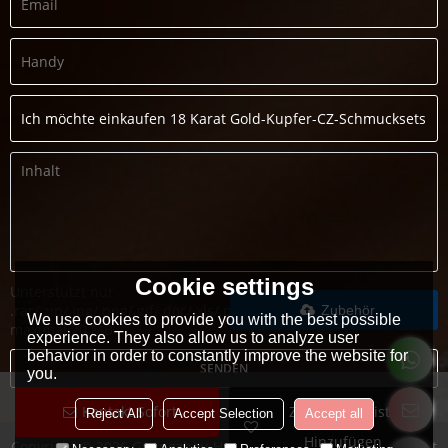
Cookie settings
Unterstützt nur
.rar/.zip/.jpg/.png/.gif/.doc/.xls/.pdf,
Zubehör
We use cookies to provide you with the best possible
maximal 20 MB
experience. They also allow us to analyze user
behavior in order to constantly improve the website for
SENDEN
you.
Kontakt Sofort
Zur Wunschliste
Reject All
Accept Selection
Accept all
Hinzufügen
Copyright © 2026
Guangzhou Heng Dian Trade Co.,LTD
Support