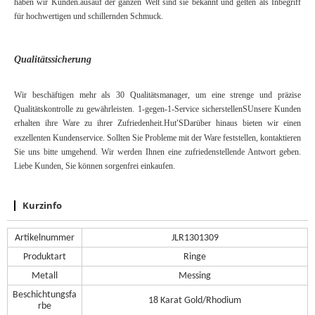
haben wir Kunden.
aus
auf der ganzen Welt sind sie bekannt und gelten als Inbegriff
für hochwertigen und schillernden Schmuck.
Qualitätssicherung
Wir beschäftigen mehr als 30 Qualitätsmanager, um eine strenge und präzise
Qualitätskontrolle zu gewährleisten.
1-gegen-1-Service
sicherstellen
S
Unsere Kunden
erhalten ihre Ware zu ihrer Zufriedenheit.
Hut
S
Darüber hinaus bieten wir einen
'
exzellenten Kundenservice. Sollten Sie Probleme mit der Ware feststellen, kontaktieren
Sie uns bitte umgehend. Wir werden Ihnen eine zufriedenstellende Antwort geben.
Liebe Kunden, Sie können sorgenfrei einkaufen.
Kurzinfo
Artikelnummer
JLR1301309
Produktart
Ringe
Metall
Messing
Beschichtungsfa
18 Karat Gold/
Rhodium
rbe