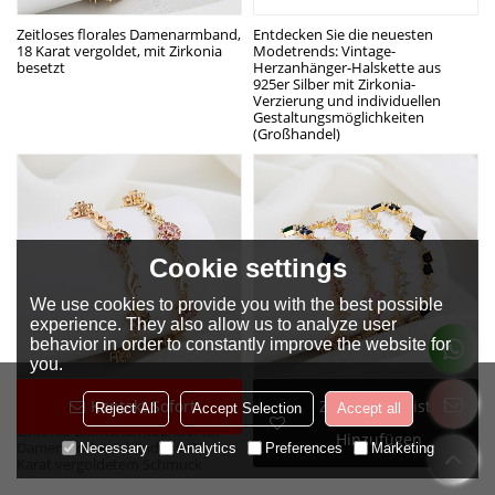
Zeitloses florales Damenarmband,
Entdecken Sie die neuesten
18 Karat vergoldet, mit Zirkonia
Modetrends: Vintage-
besetzt
Herzanhänger-Halskette aus
925er Silber mit Zirkonia-
Verzierung und individuellen
Gestaltungsmöglichkeiten
(Großhandel)
Cookie settings
We use cookies to provide you with the best possible
experience. They also allow us to analyze user
behavior in order to constantly improve the website for
you.
Hengdian Jewelry Blooming
HD Jewelry Ethereal Blossom 18K
Kontakt Sofort
Zur Wunschliste
Reject All
Accept Selection
Accept all
Elegance Großhandel AAA
Gold Großhandel Farbe 3A
Zirkonia-Blumenarmbänder für
Geometrische Zirkonia
Hinzufügen
Damen und Armbänder in 18
Damenarmbänder
Necessary
Analytics
Preferences
Marketing
Karat vergoldetem Schmuck