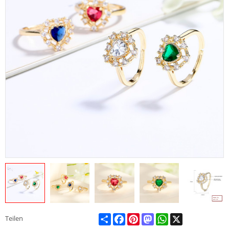
Share
Facebook
Pinterest
Mastodon
WhatsApp
X
Teilen