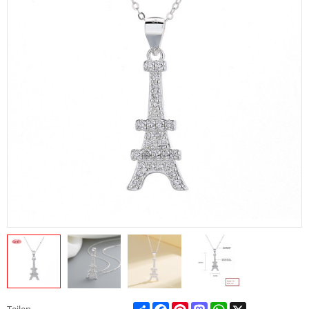
Share
Facebook
Pinterest
Mastodon
WhatsApp
X
Teilen