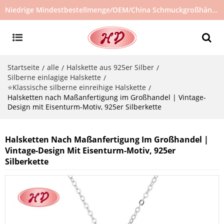
Niedrige Mindestbestellmenge/OEM/China Schmuckgroßhändler/Schmucklieferant/heiß verkaufter Schmuck auf Lager/kein gebrauchter Schmuck
Startseite
alle
Halskette aus 925er Silber
/
/
/
Silberne einlagige Halskette
/
⭐Klassische silberne einreihige Halskette
/
Halsketten nach Maßanfertigung im Großhandel | Vintage-
Design mit Eisenturm-Motiv, 925er Silberkette
Halsketten Nach Maßanfertigung Im Großhandel |
Vintage-Design Mit Eisenturm-Motiv, 925er
Silberkette