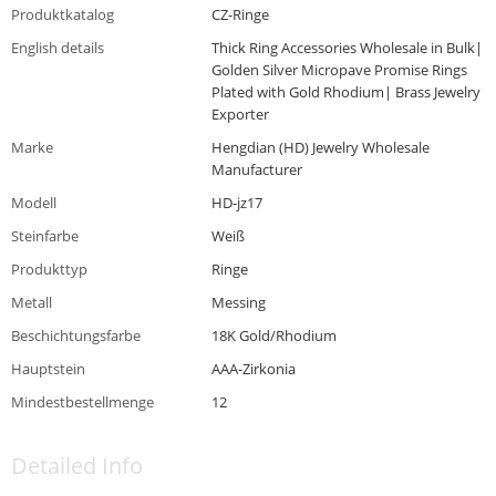
Produktkatalog
CZ-Ringe
English details
Thick Ring Accessories Wholesale in Bulk|
Golden Silver Micropave Promise Rings
Plated with Gold Rhodium| Brass Jewelry
Exporter
Marke
Hengdian (HD) Jewelry Wholesale
Manufacturer
Modell
HD-jz17
Steinfarbe
Weiß
Produkttyp
Ringe
Metall
Messing
Beschichtungsfarbe
18K Gold/Rhodium
Hauptstein
AAA-Zirkonia
Mindestbestellmenge
12
Detailed Info