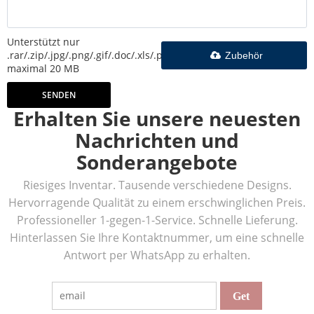
Unterstützt nur
.rar/.zip/.jpg/.png/.gif/.doc/.xls/.pdf,
Zubehör
maximal 20 MB
SENDEN
Erhalten Sie unsere neuesten
Nachrichten und
Sonderangebote
Riesiges Inventar. Tausende verschiedene Designs.
Hervorragende Qualität zu einem erschwinglichen Preis.
Professioneller 1-gegen-1-Service. Schnelle Lieferung.
Hinterlassen Sie Ihre Kontaktnummer, um eine schnelle
Antwort per WhatsApp zu erhalten.