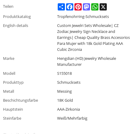
Share
Facebook
Pinterest
Mastodon
WhatsApp
X
Teilen
Produktkatalog
Tropfenohrring-Schmucksets
English details
Custom Jewelri Sets Wholesale| CZ
Zodiac Jewelry Sign Necklace and
Earrings| Cheap Quality Brass Accesorios
Para Mujer with 18k Gold Plating AAA
Cubic Zirconia
Marke
Hengdian (HD) Jewelry Wholesale
Manufacturer
Modell
S155018
Produkttyp
Schmucksets
Metall
Messing
Beschichtungsfarbe
18K Gold
Hauptstein
AAA-Zirkonia
Steinfarbe
Weiß/Mehrfarbig