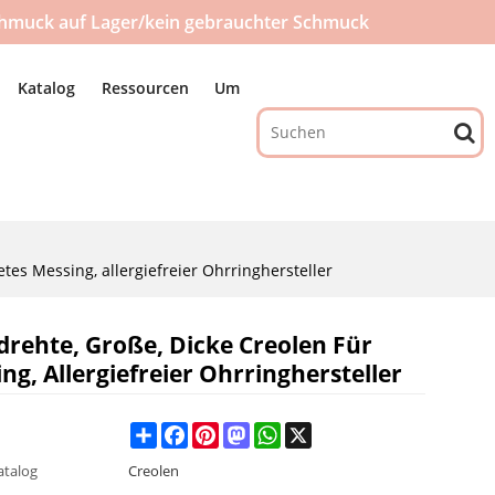
hmuck auf Lager/kein gebrauchter Schmuck
Katalog
Ressourcen
Um
es Messing, allergiefreier Ohrringhersteller
ehte, Große, Dicke Creolen Für
g, Allergiefreier Ohrringhersteller
Share
Facebook
Pinterest
Mastodon
WhatsApp
X
atalog
Creolen