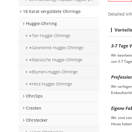
18 Karat vergoldete Ohrringe
Detailed Inf
Huggie-Ohrring
Vorteil
⭐Tier-Huggie-Ohrringe
3-7
Tage
V
⭐Geometrie-Huggie-Ohrringe
Wir bearbeit
⭐Klassische Huggie-Ohrringe
von 3-7 Tag
⭐Blumen-Huggie-Ohrringe
Professio
⭐Herz-Huggie-Ohrringe
Wir verfügen
Einkaufserle
Ohrclips
Eigene Fa
Creolen
Wir sind sei
Ohrstecker
Heute haben