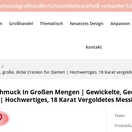
Schmuckgroßhändler/Schmucklieferant/heiß verkaufter Sc
m
Großhandel
Thematisch
Neuestes Design
Anpassen
Kontakt
n
/
roße, dicke Creolen für Damen | Hochwertiges, 18 Karat vergoldet
muck In Großen Mengen | Gewickelte, Gedr
 Hochwertiges, 18 Karat Vergoldetes Messin
Teilen
Produktk