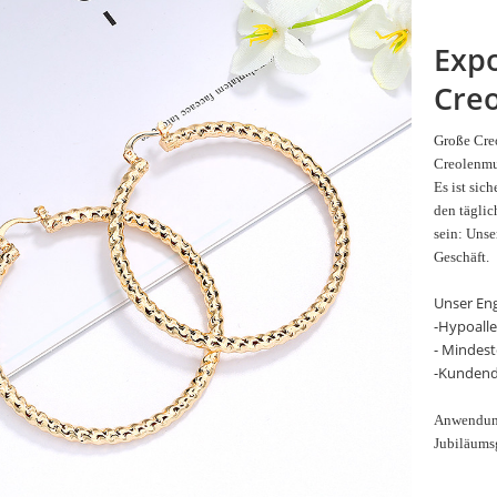
Expo
Creo
Große Creo
Creolenmus
Es ist sich
den tägli
sein: Unse
Geschäft.
Unser En
-Hypoall
- Mindest
-Kundend
Anwendung
Jubiläums