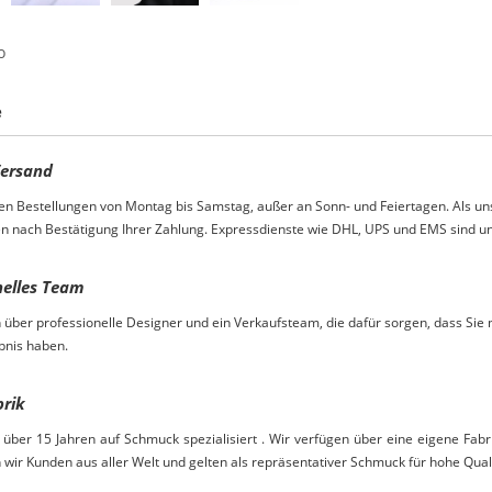
o
e
ersand
en Bestellungen von Montag bis Samstag, außer an Sonn- und Feiertagen. Als u
en nach Bestätigung Ihrer Zahlung. Expressdienste wie DHL, UPS und EMS sind
nelles Team
 über professionelle Designer und ein Verkaufsteam, die dafür sorgen, dass Si
bnis haben.
brik
t über
15
Jahren
auf Schmuck spezialisiert
. Wir verfügen über eine eigene Fabr
 wir Kunden
aus
aller Welt und gelten als repräsentativer Schmuck für hohe Qual