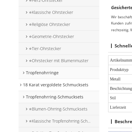
⭐Herz-Ohrstecker
Gesichert
⭐Klassische Ohrstecker
Wir beschäft
Kunden zufr
⭐Religiöse Ohrstecker
rechtzeitig.
⭐Geometrie-Ohrstecker
Schnell
⭐Tier-Ohrstecker
⭐Ohrstecker mit Blumenmuster
Artikelnumm
Produkttyp
Tropfenohrringe
Metall
18 Karat vergoldete Schmucksets
Beschichtung
Tropfenohrring-Schmucksets
Stil
Lieferzeit
⭐Blumen-Ohrring-Schmucksets
⭐Klassische Tropfenohrring-Schmucksets
Beschr