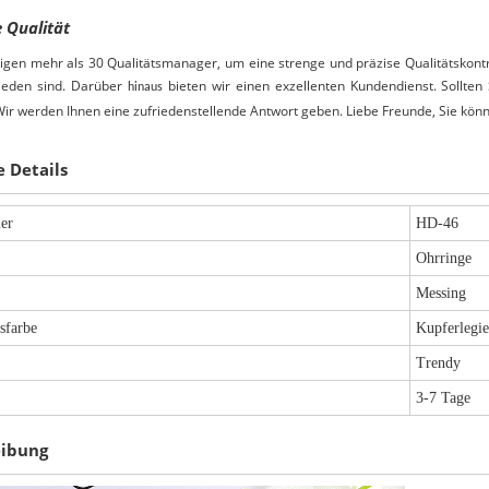
e Qualität
igen mehr als 30 Qualitätsmanager, um eine strenge und präzise Qualitätskontr
ieden sind.
Darüber
bieten wir einen exzellenten Kundendienst. Sollten 
hinaus
 Wir werden Ihnen eine zufriedenstellende Antwort geben. Liebe Freunde, Sie kön
e Details
er
HD-46
Ohrringe
Messing
sfarbe
Kupferlegi
Trendy
3-7 Tage
eibung