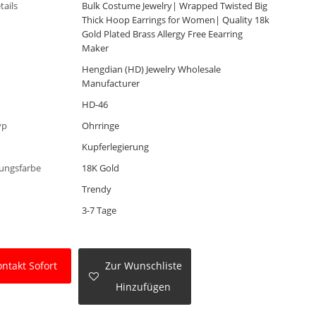
tails
Bulk Costume Jewelry| Wrapped Twisted Big
Thick Hoop Earrings for Women| Quality 18k
Gold Plated Brass Allergy Free Eearring
Maker
Hengdian (HD) Jewelry Wholesale
Manufacturer
HD-46
yp
Ohrringe
Kupferlegierung
ungsfarbe
18K Gold
Trendy
3-7 Tage
ntakt Sofort
Zur Wunschliste
Hinzufügen