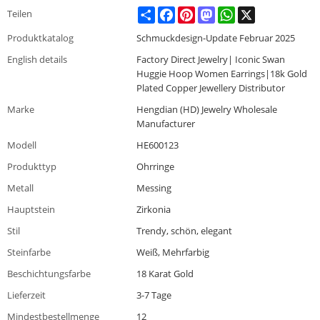
Share
Facebook
Pinterest
Mastodon
WhatsApp
X
Teilen
Produktkatalog
Schmuckdesign-Update Februar 2025
English details
Factory Direct Jewelry| Iconic Swan
Huggie Hoop Women Earrings|18k Gold
Plated Copper Jewellery Distributor
Marke
Hengdian (HD) Jewelry Wholesale
Manufacturer
Modell
HE600123
Produkttyp
Ohrringe
Metall
Messing
Hauptstein
Zirkonia
Stil
Trendy, schön, elegant
Steinfarbe
Weiß, Mehrfarbig
Beschichtungsfarbe
18 Karat Gold
Lieferzeit
3-7 Tage
Mindestbestellmenge
12