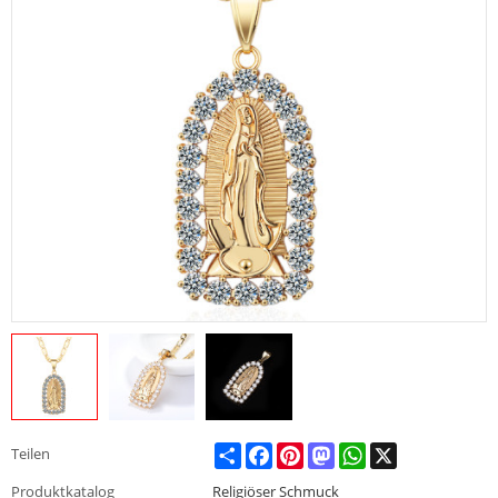
Share
Facebook
Pinterest
Mastodon
WhatsApp
X
Teilen
Produktkatalog
Religiöser Schmuck