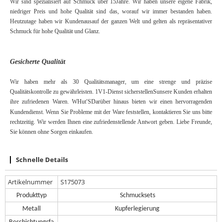
Wir sind spezialisiert auf Schmuck über
15
Jahre. Wir haben unsere eigene Fabrik,
niedriger Preis und hohe Qualität sind das, worauf wir immer bestanden haben.
Heutzutage haben wir Kunden
aus
auf der ganzen Welt und gelten als repräsentativer
Schmuck für hohe Qualität und Glanz.
Gesicherte Qualität
Wir haben mehr als 30 Qualitätsmanager, um eine strenge und präzise
Qualitätskontrolle zu gewährleisten.
1V1-Dienst
sicherstellen
S
unsere Kunden erhalten
ihre zufriedenen Waren. W
Hut
S
Darüber hinaus bieten wir einen hervorragenden
'
Kundendienst. Wenn Sie Probleme mit der Ware feststellen, kontaktieren Sie uns bitte
rechtzeitig. Wir werden Ihnen eine zufriedenstellende Antwort geben. Liebe Freunde,
Sie können ohne Sorgen einkaufen.
Schnelle Details
Artikelnummer
S175073
Produkttyp
Schmucksets
Metall
Kupferlegierung