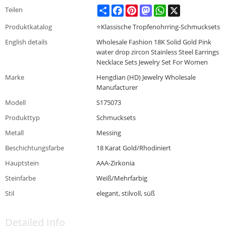
Share
Facebook
Pinterest
Mastodon
WhatsApp
X
Teilen
Produktkatalog
⭐Klassische Tropfenohrring-Schmucksets
English details
Wholesale Fashion 18K Solid Gold Pink
water drop zircon Stainless Steel Earrings
Necklace Sets Jewelry Set For Women
Marke
Hengdian (HD) Jewelry Wholesale
Manufacturer
Modell
S175073
Produkttyp
Schmucksets
Metall
Messing
Beschichtungsfarbe
18 Karat Gold/Rhodiniert
Hauptstein
AAA-Zirkonia
Steinfarbe
Weiß/Mehrfarbig
Stil
elegant, stilvoll, süß
Detailed Info