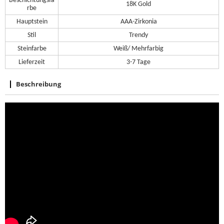
Beschichtungsfa
18K Gold
rbe
Hauptstein
AAA-Zirkonia
Stil
Trendy
Steinfarbe
Weiß/ Mehrfarbig
Lieferzeit
3-7 Tage
Beschreibung