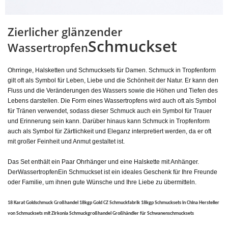
Zierlicher glänzender
Schmuckset
Wassertropfen
Ohrringe, Halsketten und Schmucksets für Damen. Schmuck in Tropfenform
gilt oft als Symbol für Leben, Liebe und die Schönheit der Natur. Er kann den
Fluss und die Veränderungen des Wassers sowie die Höhen und Tiefen des
Lebens darstellen. Die Form eines Wassertropfens wird auch oft als Symbol
für Tränen verwendet, sodass dieser Schmuck auch ein Symbol für Trauer
und Erinnerung sein kann. Darüber hinaus kann Schmuck in Tropfenform
auch als Symbol für Zärtlichkeit und Eleganz interpretiert werden, da er oft
mit großer Feinheit und Anmut gestaltet ist.
Das Set enthält ein Paar Ohrhänger und eine Halskette mit Anhänger.
Der
Wassertropfen
Ein Schmuckset ist ein ideales Geschenk für Ihre Freunde
oder Familie, um ihnen gute Wünsche und Ihre Liebe zu übermitteln.
18 Karat Goldschmuck Großhandel 18kgp Gold CZ Schmuckfabrik 18kgp Schmucksets in China Hersteller
von Schmucksets mit Zirkonia Schmuckgroßhandel Großhändler für Schwanenschmucksets