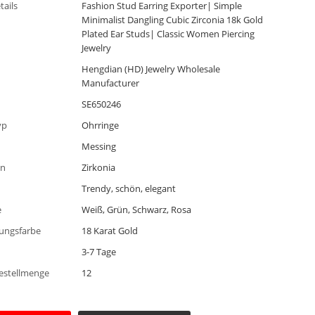
tails
Fashion Stud Earring Exporter| Simple
Minimalist Dangling Cubic Zirconia 18k Gold
Plated Ear Studs| Classic Women Piercing
Jewelry
Hengdian (HD) Jewelry Wholesale
Manufacturer
SE650246
yp
Ohrringe
Messing
in
Zirkonia
Trendy, schön, elegant
e
Weiß, Grün, Schwarz, Rosa
ungsfarbe
18 Karat Gold
3-7 Tage
estellmenge
12