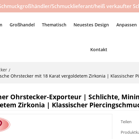
Schmuckgroßhändler/Schmucklieferant/heiß verkaufter Sc
m
Großhandel
Thematisch
Neuestes Design
Anpassen
Kontakt
cker
/
ische Ohrstecker mit 18 Karat vergoldetem Zirkonia | Klassischer
er Ohrstecker-Exporteur | Schlichte, Minim
etem Zirkonia | Klassischer Piercingschm
Teilen
Produktk