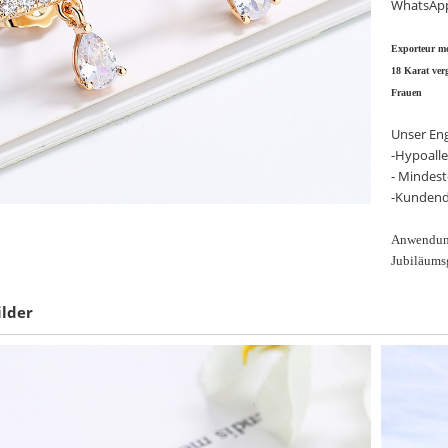
WhatsApp 
Exporteur mo
18 Karat ver
Frauen
Unser En
-Hypoall
- Mindest
-Kundend
Anwendung
Jubiläums
ilder