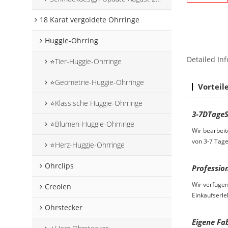
18 Karat vergoldete Ohrringe
Huggie-Ohrring
Detailed Inf
⭐Tier-Huggie-Ohrringe
⭐Geometrie-Huggie-Ohrringe
Vorteil
⭐Klassische Huggie-Ohrringe
3-7
D
Tage
⭐Blumen-Huggie-Ohrringe
Wir bearbeit
von 3-7 Tage
⭐Herz-Huggie-Ohrringe
Ohrclips
Professio
Wir verfügen
Creolen
Einkaufserle
Ohrstecker
Eigene Fa