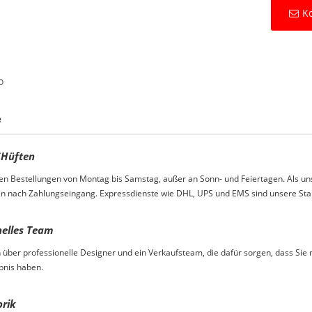
Ko
o
e
S
Hüften
en Bestellungen von Montag bis Samstag, außer an Sonn- und Feiertagen. Als u
n nach Zahlungseingang. Expressdienste wie DHL, UPS und EMS sind unsere Stan
nelles Team
 über professionelle Designer und ein Verkaufsteam, die dafür sorgen, dass Si
bnis haben.
brik