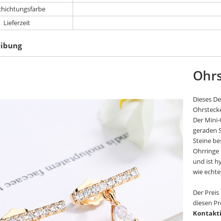
chichtungsfarbe
Lieferzeit
eibung
Ohrs
Dieses De
Ohrstecke
Der Mini-
geraden S
Steine be
Ohrringe i
und ist h
wie echte
Der Preis
diesen Pre
Kontakt