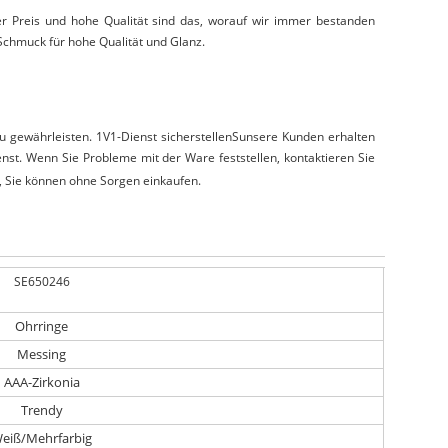
ger Preis und hohe Qualität sind das, worauf wir immer bestanden
 Schmuck für hohe Qualität und Glanz.
zu gewährleisten.
1V1-Dienst
sicherstellen
S
unsere Kunden erhalten
st. Wenn Sie Probleme mit der Ware feststellen, kontaktieren Sie
e, Sie können ohne Sorgen einkaufen.
SE650246
Ohrringe
Messing
AAA-Zirkonia
Trendy
eiß/Mehrfarbig