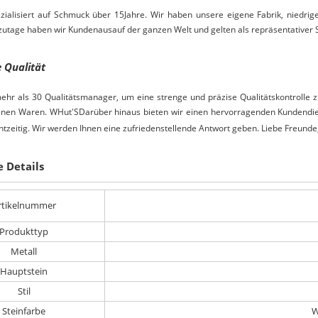
ezialisiert auf Schmuck über
15
Jahre. Wir haben unsere eigene Fabrik, niedri
zutage haben wir Kunden
aus
auf der ganzen Welt und gelten als repräsentativer
e Qualität
ehr als 30 Qualitätsmanager, um eine strenge und präzise Qualitätskontrolle 
denen Waren. W
Hut
S
Darüber hinaus bieten wir einen hervorragenden Kundendien
'
chtzeitig. Wir werden Ihnen eine zufriedenstellende Antwort geben. Liebe Freund
e Details
rtikelnummer
Produkttyp
Metall
Hauptstein
Stil
Steinfarbe
W