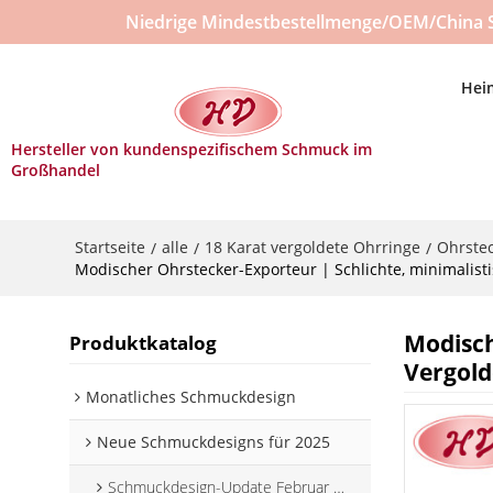
Niedrige Mindestbestellmenge/OEM/China 
Hei
Hersteller von kundenspezifischem Schmuck im
Großhandel
Startseite
alle
18 Karat vergoldete Ohrringe
Ohrste
/
/
/
Modischer Ohrstecker-Exporteur | Schlichte, minimalist
Modisch
Produktkatalog
Vergold
Monatliches Schmuckdesign
Neue Schmuckdesigns für 2025
Schmuckdesign-Update Februar 2025