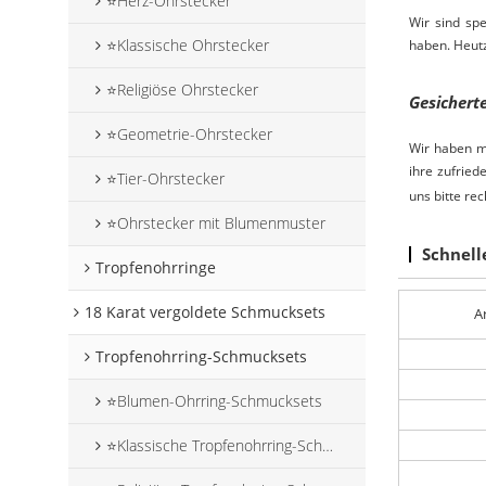
⭐Herz-Ohrstecker
Wir sind sp
⭐Klassische Ohrstecker
haben. Heut
⭐Religiöse Ohrstecker
Gesichert
⭐Geometrie-Ohrstecker
Wir haben m
ihre zufrie
⭐Tier-Ohrstecker
uns bitte re
⭐Ohrstecker mit Blumenmuster
Schnell
Tropfenohrringe
18 Karat vergoldete Schmucksets
A
Tropfenohrring-Schmucksets
⭐Blumen-Ohrring-Schmucksets
⭐Klassische Tropfenohrring-Schmucksets