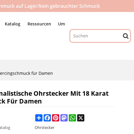
hmuck auf Lager/kein gebrauchter Schmuck
Katalog
Ressourcen
Um
 Piercingschmuck für Damen
alistische Ohrstecker Mit 18 Karat
uck Für Damen
Share
Facebook
Pinterest
Mastodon
WhatsApp
X
atalog
Ohrstecker