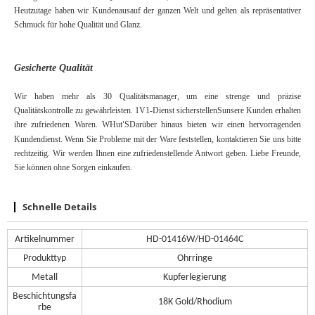
Heutzutage haben wir Kunden
aus
auf der ganzen Welt und gelten als repräsentativer
Schmuck für hohe Qualität und Glanz.
Gesicherte Qualität
Wir haben mehr als 30 Qualitätsmanager, um eine strenge und präzise
Qualitätskontrolle zu gewährleisten.
1V1-Dienst
sicherstellen
S
unsere Kunden erhalten
ihre zufriedenen Waren. W
Hut
S
Darüber hinaus bieten wir einen hervorragenden
'
Kundendienst. Wenn Sie Probleme mit der Ware feststellen, kontaktieren Sie uns bitte
rechtzeitig. Wir werden Ihnen eine zufriedenstellende Antwort geben. Liebe Freunde,
Sie können ohne Sorgen einkaufen.
Schnelle Details
Artikelnummer
HD-01416W/HD-01464C
Produkttyp
Ohrringe
Metall
Kupferlegierung
Beschichtungsfa
18K Gold/
Rhodium
rbe