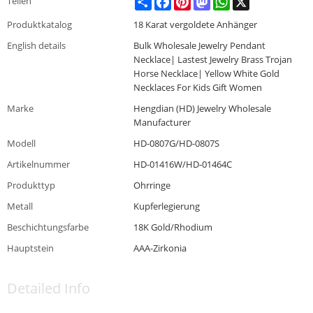
Teilen
Produktkatalog
18 Karat vergoldete Anhänger
English details
Bulk Wholesale Jewelry Pendant
Necklace| Lastest Jewelry Brass Trojan
Horse Necklace| Yellow White Gold
Necklaces For Kids Gift Women
Marke
Hengdian (HD) Jewelry Wholesale
Manufacturer
Modell
HD-0807G/HD-0807S
Artikelnummer
HD-01416W/HD-01464C
Produkttyp
Ohrringe
Metall
Kupferlegierung
Beschichtungsfarbe
18K Gold/Rhodium
Hauptstein
AAA-Zirkonia
Detailed Info