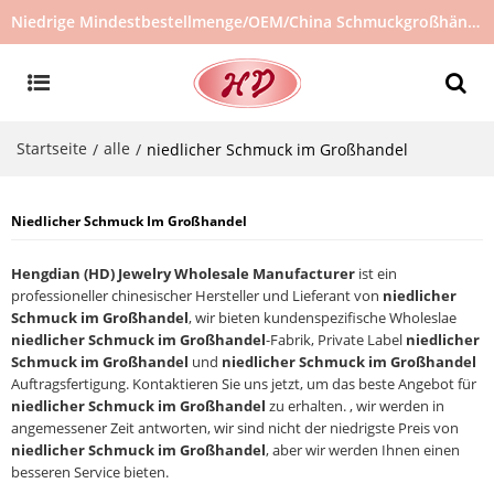
Niedrige Mindestbestellmenge/OEM/China Schmuckgroßhändler/Schmucklieferant/heiß verkaufter Schmuck auf Lager/kein gebrauchter Schmuck
Startseite
alle
/
/
niedlicher Schmuck im Großhandel
Niedlicher Schmuck Im Großhandel
Hengdian (HD) Jewelry Wholesale Manufacturer
ist ein
professioneller chinesischer Hersteller und Lieferant von
niedlicher
Schmuck im Großhandel
, wir bieten kundenspezifische Wholeslae
niedlicher Schmuck im Großhandel
-Fabrik, Private Label
niedlicher
Schmuck im Großhandel
und
niedlicher Schmuck im Großhandel
Auftragsfertigung. Kontaktieren Sie uns jetzt, um das beste Angebot für
niedlicher Schmuck im Großhandel
zu erhalten. , wir werden in
angemessener Zeit antworten, wir sind nicht der niedrigste Preis von
niedlicher Schmuck im Großhandel
, aber wir werden Ihnen einen
besseren Service bieten.