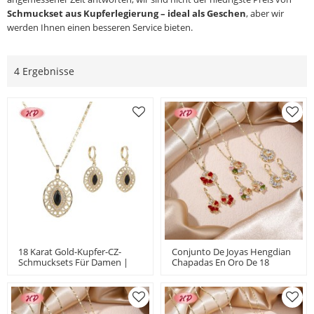
Schmuckset aus Kupferlegierung – ideal als Geschen
, aber wir
werden Ihnen einen besseren Service bieten.
4 Ergebnisse
18 Karat Gold-Kupfer-CZ-
Conjunto De Joyas Hengdian
Schmucksets Für Damen |
Chapadas En Oro De 18
Für Hochzeitstage |
Quilates | Estilo Colorido
Romantische Ovale Hohle
Para Mujer | Diseño De Luna
Ohrringe Und Halskette
Para Regalar