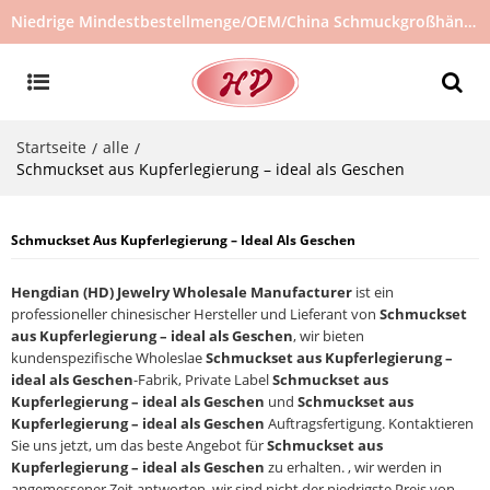
Niedrige Mindestbestellmenge/OEM/China Schmuckgroßhändler/Schmucklieferant/heiß verkaufter Schmuck auf Lager/kein gebrauchter Schmuck
Startseite
alle
/
/
Schmuckset aus Kupferlegierung – ideal als Geschen
Schmuckset Aus Kupferlegierung – Ideal Als Geschen
Hengdian (HD) Jewelry Wholesale Manufacturer
ist ein
professioneller chinesischer Hersteller und Lieferant von
Schmuckset
aus Kupferlegierung – ideal als Geschen
, wir bieten
kundenspezifische Wholeslae
Schmuckset aus Kupferlegierung –
ideal als Geschen
-Fabrik, Private Label
Schmuckset aus
Kupferlegierung – ideal als Geschen
und
Schmuckset aus
Kupferlegierung – ideal als Geschen
Auftragsfertigung. Kontaktieren
Sie uns jetzt, um das beste Angebot für
Schmuckset aus
Kupferlegierung – ideal als Geschen
zu erhalten. , wir werden in
angemessener Zeit antworten, wir sind nicht der niedrigste Preis von