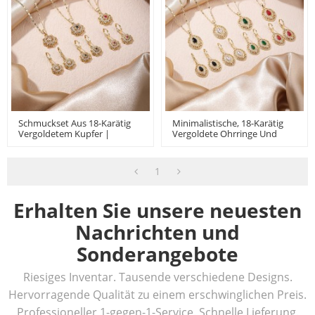
Schmuckset Aus 18-Karätig
Minimalistische, 18-Karätig
Vergoldetem Kupfer |
Vergoldete Ohrringe Und
Elegante Ohrringe Und
Halskette In Tropfenform Mit
Halskette Mit Floralem
Messingbeschlägen Für Den
Design Für Damen
Alltag
1
Erhalten Sie unsere neuesten
Nachrichten und
Sonderangebote
Riesiges Inventar. Tausende verschiedene Designs.
Hervorragende Qualität zu einem erschwinglichen Preis.
Professioneller 1-gegen-1-Service. Schnelle Lieferung.