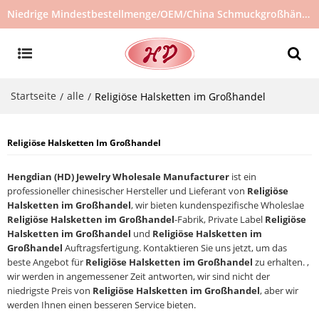
Niedrige Mindestbestellmenge/OEM/China Schmuckgroßhändler/Schmucklieferant/heiß verkaufter Schmuck auf Lager/kein gebrauchter Schmuck
Startseite
alle
/
/
Religiöse Halsketten im Großhandel
Religiöse Halsketten Im Großhandel
Hengdian (HD) Jewelry Wholesale Manufacturer
ist ein
professioneller chinesischer Hersteller und Lieferant von
Religiöse
Halsketten im Großhandel
, wir bieten kundenspezifische Wholeslae
Religiöse Halsketten im Großhandel
-Fabrik, Private Label
Religiöse
Halsketten im Großhandel
und
Religiöse Halsketten im
Großhandel
Auftragsfertigung. Kontaktieren Sie uns jetzt, um das
beste Angebot für
Religiöse Halsketten im Großhandel
zu erhalten. ,
wir werden in angemessener Zeit antworten, wir sind nicht der
niedrigste Preis von
Religiöse Halsketten im Großhandel
, aber wir
werden Ihnen einen besseren Service bieten.