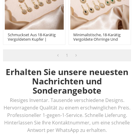
Schmuckset Aus 18-Karätig
Minimalistische, 18-Karätig
Vergoldetem Kupfer |
Vergoldete Ohrringe Und
Elegante Ohrringe Und
Halskette In Tropfenform Mit
Halskette Mit Floralem
Messingbeschlägen Für Den
Design Für Damen
Alltag
1
Erhalten Sie unsere neuesten
Nachrichten und
Sonderangebote
Riesiges Inventar. Tausende verschiedene Designs.
Hervorragende Qualität zu einem erschwinglichen Preis.
Professioneller 1-gegen-1-Service. Schnelle Lieferung.
Hinterlassen Sie Ihre Kontaktnummer, um eine schnelle
Antwort per WhatsApp zu erhalten.