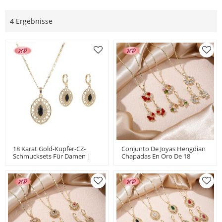
4 Ergebnisse
18 Karat Gold-Kupfer-CZ-
Conjunto De Joyas Hengdian
Schmucksets Für Damen |
Chapadas En Oro De 18
Für Hochzeitstage |
Quilates | Estilo Colorido
Romantische Ovale Hohle
Para Mujer | Diseño De Luna
Ohrringe Und Halskette
Para Regalar