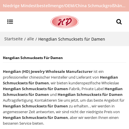
Niedrige Mindestbestellmenge/OEM/China Schmuckgroßhändler/Schmucklieferant/heiß verkaufter Schmuck auf Lager/kein gebrauchter Schmuck
Startseite
alle
/
/
Hengdian Schmucksets für Damen
Hengdian Schmucksets Für Damen
Hengdian (HD) Jewelry Wholesale Manufacturer
ist ein
professioneller chinesischer Hersteller und Lieferant von
Hengdian
Schmucksets für Damen
, wir bieten kundenspezifische Wholeslae
Hengdian Schmucksets für Damen
-Fabrik, Private Label
Hengdian
Schmucksets für Damen
und
Hengdian Schmucksets für Damen
Auftragsfertigung. Kontaktieren Sie uns jetzt, um das beste Angebot für
Hengdian Schmucksets für Damen
zu erhalten. , wir werden in
angemessener Zeit antworten, wir sind nicht der niedrigste Preis von
Hengdian Schmucksets für Damen
, aber wir werden Ihnen einen
besseren Service bieten.